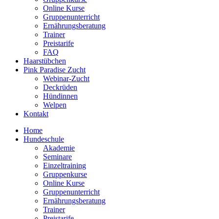
Online Kurse
Gruppenunterricht
Ernährungsberatung
Trainer
Preistarife
FAQ
Haarstübchen
Pink Paradise Zucht
Webinar-Zucht
Deckrüden
Hündinnen
Welpen
Kontakt
Home
Hundeschule
Akademie
Seminare
Einzeltraining
Gruppenkurse
Online Kurse
Gruppenunterricht
Ernährungsberatung
Trainer
Preistarife