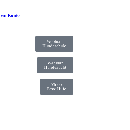
ein Konto
Webinar
Hundeschule
Webinar
Hundezucht
Video
Erste Hilfe