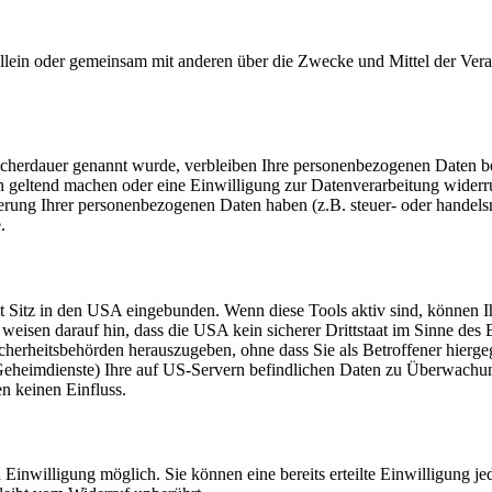
die allein oder gemeinsam mit anderen über die Zwecke und Mittel der V
eicherdauer genannt wurde, verbleiben Ihre personenbezogenen Daten be
en geltend machen oder eine Einwilligung zur Datenverarbeitung widerr
herung Ihrer personenbezogenen Daten haben (z.B. steuer- oder handels
.
 Sitz in den USA eingebunden. Wenn diese Tools aktiv sind, können 
isen darauf hin, dass die USA kein sicherer Drittstaat im Sinne des
herheitsbehörden herauszugeben, ohne dass Sie als Betroffener hierge
Geheimdienste) Ihre auf US-Servern befindlichen Daten zu Überwachu
en keinen Einfluss.
Einwilligung möglich. Sie können eine bereits erteilte Einwilligung je