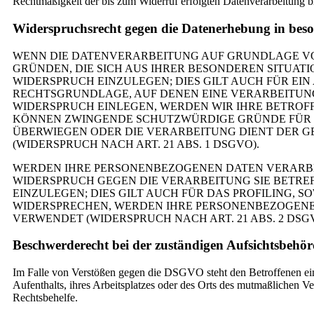
Rechtmäßigkeit der bis zum Widerruf erfolgten Datenverarbeitung b
Widerspruchsrecht gegen die Datenerhebung in bes
WENN DIE DATENVERARBEITUNG AUF GRUNDLAGE VON AR
GRÜNDEN, DIE SICH AUS IHRER BESONDEREN SITUA
WIDERSPRUCH EINZULEGEN; DIES GILT AUCH FÜR EIN
RECHTSGRUNDLAGE, AUF DENEN EINE VERARBEITUNG
WIDERSPRUCH EINLEGEN, WERDEN WIR IHRE BETROF
KÖNNEN ZWINGENDE SCHUTZWÜRDIGE GRÜNDE FÜR DI
ÜBERWIEGEN ODER DIE VERARBEITUNG DIENT DER
(WIDERSPRUCH NACH ART. 21 ABS. 1 DSGVO).
WERDEN IHRE PERSONENBEZOGENEN DATEN VERARBEIT
WIDERSPRUCH GEGEN DIE VERARBEITUNG SIE BETR
EINZULEGEN; DIES GILT AUCH FÜR DAS PROFILING, 
WIDERSPRECHEN, WERDEN IHRE PERSONENBEZOGENE
VERWENDET (WIDERSPRUCH NACH ART. 21 ABS. 2 DSGV
Beschwerde­recht bei der zuständigen Aufsichts­behö
Im Falle von Verstößen gegen die DSGVO steht den Betroffenen ein
Aufenthalts, ihres Arbeitsplatzes oder des Orts des mutmaßlichen V
Rechtsbehelfe.