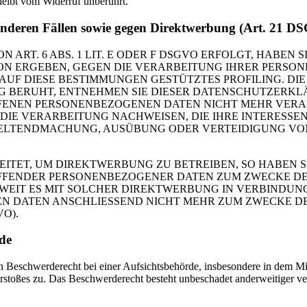
leibt vom Widerruf unberührt.
onderen Fällen sowie gegen Direktwerbung (Art. 21 
T. 6 ABS. 1 LIT. E ODER F DSGVO ERFOLGT, HABEN SI
TION ERGEBEN, GEGEN DIE VERARBEITUNG IHRER PERS
 AUF DIESE BESTIMMUNGEN GESTÜTZTES PROFILING. DIE
 BERUHT, ENTNEHMEN SIE DIESER DATENSCHUTZERKL
FENEN PERSONENBEZOGENEN DATEN NICHT MEHR VERARB
E VERARBEITUNG NACHWEISEN, DIE IHRE INTERESSEN,
 GELTENDMACHUNG, AUSÜBUNG ODER VERTEIDIGUNG V
ET, UM DIREKTWERBUNG ZU BETREIBEN, SO HABEN SIE
EFFENDER PERSONENBEZOGENER DATEN ZUM ZWECKE 
SOWEIT ES MIT SOLCHER DIREKTWERBUNG IN VERBINDUNG
N DATEN ANSCHLIESSEND NICHT MEHR ZUM ZWECKE 
O).
rde
 Beschwerderecht bei einer Aufsichtsbehörde, insbesondere in dem Mit
erstoßes zu. Das Beschwerderecht besteht unbeschadet anderweitiger ver