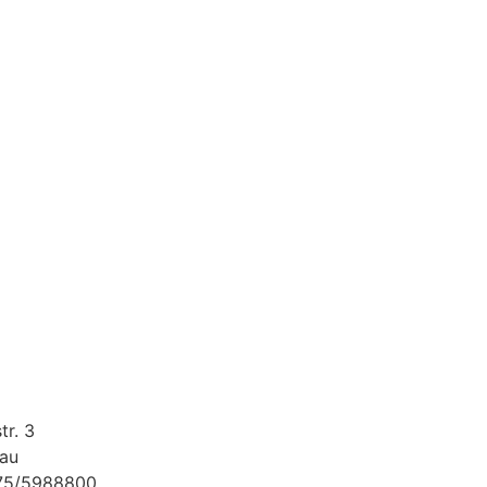
tr. 3
au
175/5988800