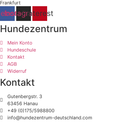
cebook
Instagram
Pinterest
Hundezentrum
Mein Konto
Hundeschule
Kontakt
AGB
Widerruf
Kontakt
Gutenbergstr. 3
63456 Hanau
+49 (0)175/5988800
info@hundezentrum-deutschland.com
Impressum | Disclaimer
|
Datenschutz
©
Hundezentrum-Deutschland.com