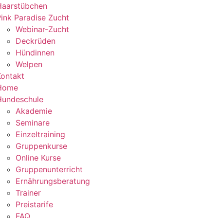
Haarstübchen
ink Paradise Zucht
Webinar-Zucht
Deckrüden
Hündinnen
Welpen
Kontakt
Home
Hundeschule
Akademie
Seminare
Einzeltraining
Gruppenkurse
Online Kurse
Gruppenunterricht
Ernährungsberatung
Trainer
Preistarife
FAQ