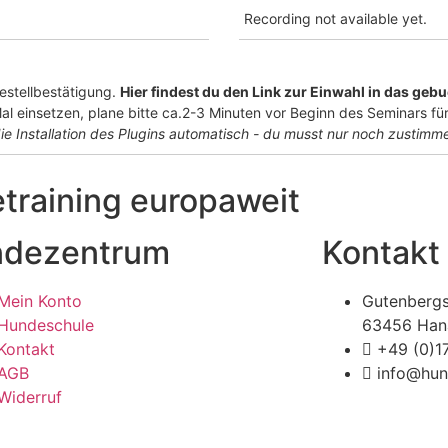
Recording not available yet.
Bestellbestätigung.
Hier findest du den Link zur Einwahl in das geb
l einsetzen, plane bitte ca.2-3 Minuten vor Beginn des Seminars für
ie Installation
des Plugins automatisch - du musst nur noch zustimm
raining europaweit
dezentrum
Kontakt
Mein Konto
Gutenbergs
Hundeschule
63456 Han
Kontakt
+49 (0)
AGB
info@hun
Widerruf