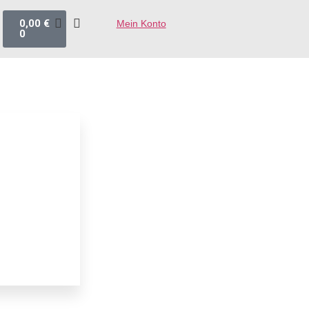
0,00
€
Mein Konto
0