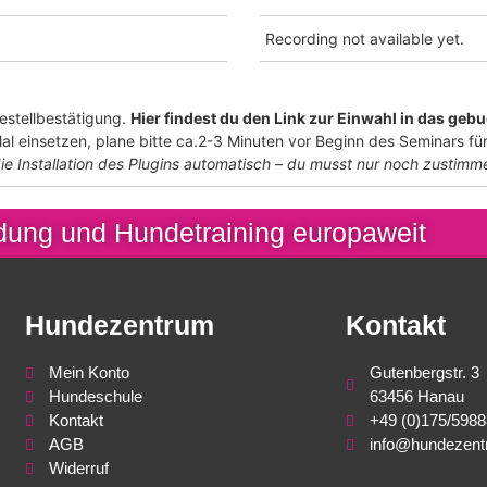
Recording not available yet.
Bestellbestätigung.
Hier findest du den Link zur Einwahl in das geb
l einsetzen, plane bitte ca.2-3 Minuten vor Beginn des Seminars für
ie Installation
des Plugins automatisch – du musst nur noch zustimm
ung und Hundetraining europaweit
Hundezentrum
Kontakt
Mein Konto
Gutenbergstr. 3
Hundeschule
63456 Hanau
Kontakt
+49 (0)175/598
AGB
info@hundezent
Widerruf