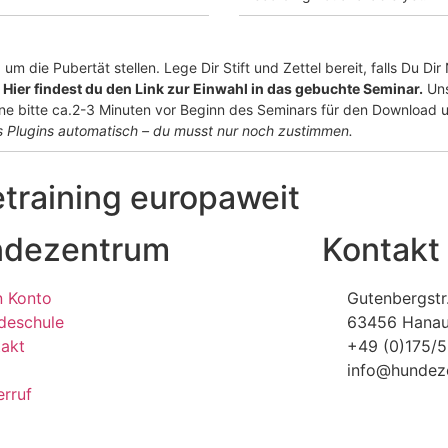
m die Pubertät stellen. Lege Dir Stift und Zettel bereit, falls Du Di
.
Hier findest du den Link zur Einwahl in das gebuchte Seminar.
Uns
ne bitte ca.2-3 Minuten vor Beginn des Seminars für den Download und
 Plugins automatisch – du musst nur noch zustimmen.
raining europaweit
dezentrum
Kontakt
n Konto
Gutenbergstr
deschule
63456 Hana
takt
+49 (0)175/
info@hundez
rruf