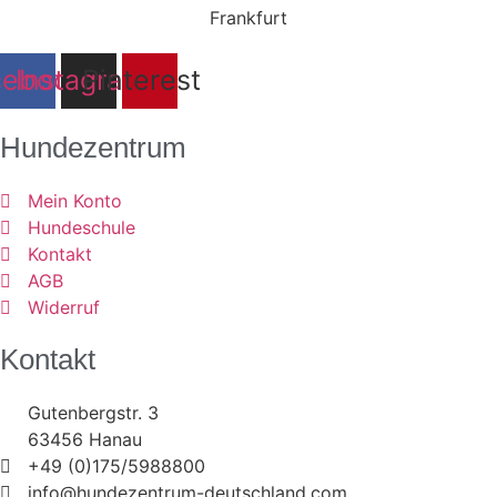
cebook
Instagram
Pinterest
Hundezentrum
Mein Konto
Hundeschule
Kontakt
AGB
Widerruf
Kontakt
Gutenbergstr. 3
63456 Hanau
+49 (0)175/5988800
info@hundezentrum-deutschland.com