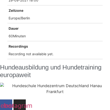
29-09-2021 18:00
Zeitzone
Europe/Berlin
Dauer
60Minuten
Recordings
Recording not available yet.
Hundeausbildung und Hundetraining
europaweit
cebook
Instagram