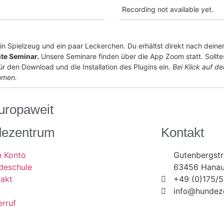
Recording not available yet.
 Spielzeug und ein paar Leckerchen. Du erhältst direkt nach deiner
hte Seminar.
Unsere Seminare finden über die App Zoom statt. Sollte
ür den Download und die Installation des Plugins ein.
Bei Klick auf de
mmen.
uropaweit
ezentrum
Kontakt
n Konto
Gutenbergstr
deschule
63456 Hana
takt
+49 (0)175/
info@hundez
rruf