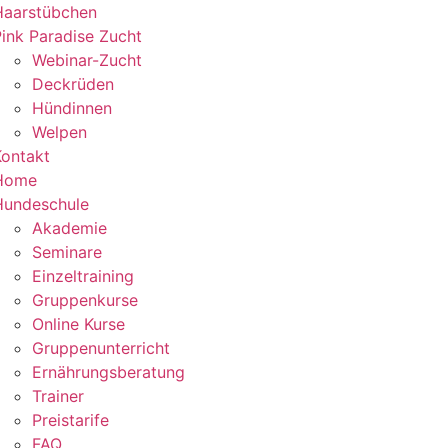
Haarstübchen
ink Paradise Zucht
Webinar-Zucht
Deckrüden
Hündinnen
Welpen
Kontakt
Home
Hundeschule
Akademie
Seminare
Einzeltraining
Gruppenkurse
Online Kurse
Gruppenunterricht
Ernährungsberatung
Trainer
Preistarife
FAQ