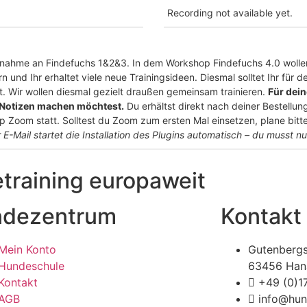
Recording not available yet.
eilnahme an Findefuchs 1&2&3. In dem Workshop Findefuchs 4.0 wolle
nd Ihr erhaltet viele neue Trainingsideen. Diesmal solltet Ihr für
. Wir wollen diesmal gezielt draußen gemeinsam trainieren.
Für dei
r Notizen machen möchtest.
Du erhältst direkt nach deiner Bestellun
 Zoom statt. Solltest du Zoom zum ersten Mal einsetzen, plane bit
 E-Mail startet die Installation
des Plugins automatisch – du musst n
raining europaweit
dezentrum
Kontakt
Mein Konto
Gutenbergs
Hundeschule
63456 Han
Kontakt
+49 (0)
AGB
info@hun