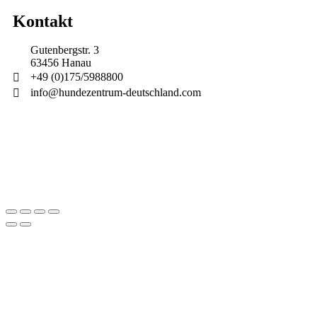
Kontakt
Gutenbergstr. 3
63456 Hanau
+49 (0)175/5988800
info@hundezentrum-deutschland.com
Impressum | Disclaimer
|
Datenschutz
©
Hundezentrum-Deutschland.com
Made with ❤ by
Brückner Media