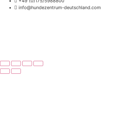
+49 (0)175/5988800
info@hundezentrum-deutschland.com
Impressum | Disclaimer
|
Datenschutz
©
Hundezentrum-Deutschland.com
Made with ❤ by
Brückner Media