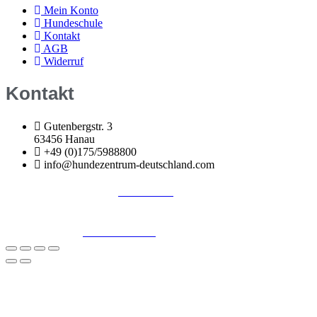
Mein Konto
Hundeschule
Kontakt
AGB
Widerruf
Kontakt
Gutenbergstr. 3
63456 Hanau
+49 (0)175/5988800
info@hundezentrum-deutschland.com
Impressum | Disclaimer
|
Datenschutz
©
Hundezentrum-Deutschland.com
Made with ❤ by
Brückner Media