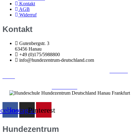
Kontakt
AGB
Widerruf
Kontakt
Gutenbergstr. 3
63456 Hanau
+49 (0)175/5988800
info@hundezentrum-deutschland.com
©
Hundezentrum-Deutschland.com
| Made with ❤ by
Brückner
Media
Impressum | Disclaimer
|
Datenschutz
|
acebook
Instagram
Pinterest
Hundezentrum