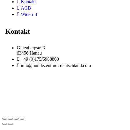
Kontakt
AGB
Widerruf
Kontakt
Gutenbergstr. 3
63456 Hanau
+49 (0)175/5988800
info@hundezentrum-deutschland.com
Impressum | Disclaimer
|
Datenschutz
©
Hundezentrum-Deutschland.com
Made with ❤ by
Brückner Media