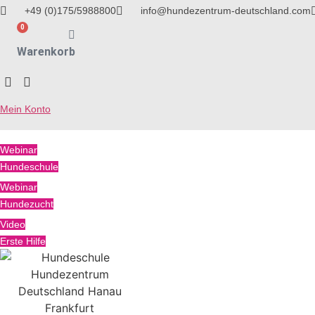
Zum
+49 (0)175/5988800
info@hundezentrum-deutschland.com
Inhalt
0
springen
Warenkorb
Mein Konto
Webinar
Hundeschule
Webinar
Hundezucht
Video
Erste Hilfe