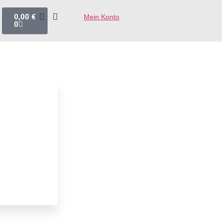
0,00
€
Mein Konto
0