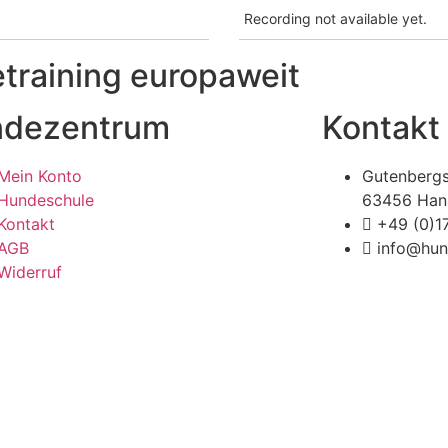
Recording not available yet.
raining europaweit
dezentrum
Kontakt
Mein Konto
Gutenbergs
Hundeschule
63456 Han
Kontakt
+49 (0)
AGB
info@hun
Widerruf
rückner Media
Impressum | Disclaimer
|
Datenschutz
|