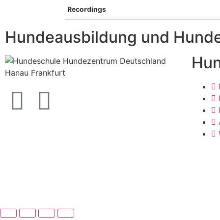
Recordings
Hundeausbildung und Hundet
Hun
©
Hundezentrum-Deutschland.com
| Made with ❤ by
B