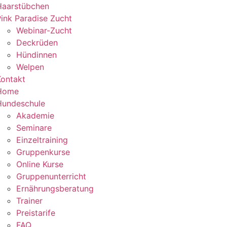
Haarstübchen
ink Paradise Zucht
Webinar-Zucht
Deckrüden
Hündinnen
Welpen
Kontakt
Home
Hundeschule
Akademie
Seminare
Einzeltraining
Gruppenkurse
Online Kurse
Gruppenunterricht
Ernährungsberatung
Trainer
Preistarife
FAQ