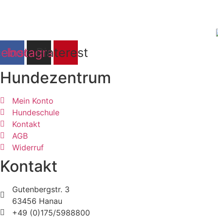
©
Hundezentrum-Deutschland.com
| Made with ❤ by
Brüc
Impressum | Disclaimer
|
Datenschutz
|
cebook
Instagram
Pinterest
Hundezentrum
Mein Konto
Hundeschule
Kontakt
AGB
Widerruf
Kontakt
Gutenbergstr. 3
63456 Hanau
+49 (0)175/5988800