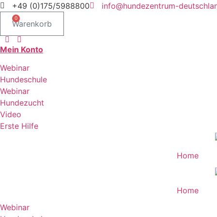
Zum
+49 (0)175/5988800
info@hundezentrum-deutschla
Inhalt
0
Warenkorb
springen
Mein Konto
Webinar
Hundeschule
Webinar
Hundezucht
Video
Erste Hilfe
Home
Home
Webinar