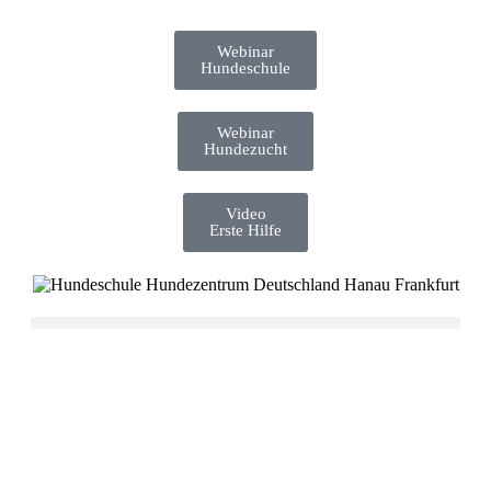
Webinar
Hundeschule
Webinar
Hundezucht
Video
Erste Hilfe