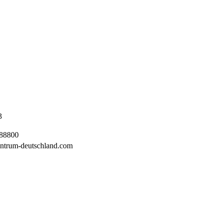
3
988800
ntrum-deutschland.com