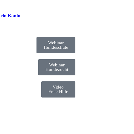
ein Konto
Webinar
Hundeschule
Webinar
Hundezucht
Video
Erste Hilfe