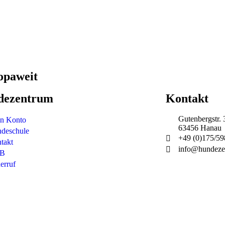
opaweit
dezentrum
Kontakt
Gutenbergstr. 
n Konto
63456 Hanau
deschule
+49 (0)175/5
takt
info@hundeze
B
erruf