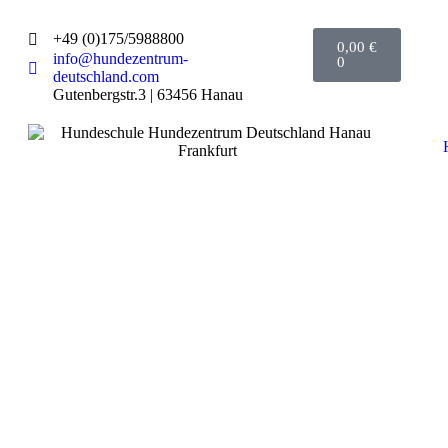
+49 (0)175/5988800
0,00
€
info@hundezentrum-
0
deutschland.com
Gutenbergstr.3 | 63456 Hanau