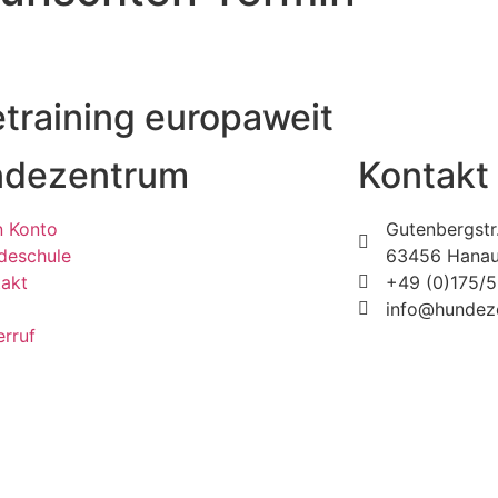
raining europaweit
dezentrum
Kontakt
n Konto
Gutenbergstr
deschule
63456 Hana
takt
+49 (0)175/
info@hundez
rruf
rückner Media
Impressum | Disclaimer
|
Datenschutz
|