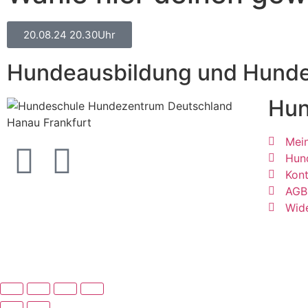
20.08.24 20.30Uhr
Hundeausbildung und Hundet
Hun
Mei
Hun
Kon
AGB
Wide
©
Hundezentrum-Deutschland.com
| Made with ❤ by
B