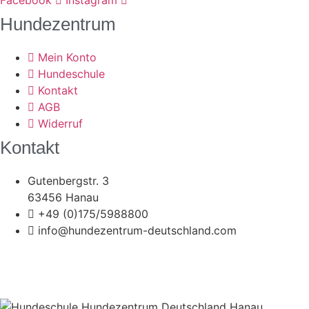
Facebook
Instagram
Hundezentrum
Mein Konto
Hundeschule
Kontakt
AGB
Widerruf
Kontakt
Gutenbergstr. 3
63456 Hanau
+49 (0)175/5988800
info@hundezentrum-deutschland.com
©
Hundezentrum-Deutschland.com
| Made with ❤ by
Brückner Media
Impressum | Disclaimer
|
Datenschutz
|