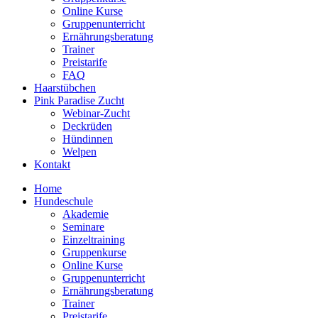
Online Kurse
Gruppenunterricht
Ernährungsberatung
Trainer
Preistarife
FAQ
Haarstübchen
Pink Paradise Zucht
Webinar-Zucht
Deckrüden
Hündinnen
Welpen
Kontakt
Home
Hundeschule
Akademie
Seminare
Einzeltraining
Gruppenkurse
Online Kurse
Gruppenunterricht
Ernährungsberatung
Trainer
Preistarife