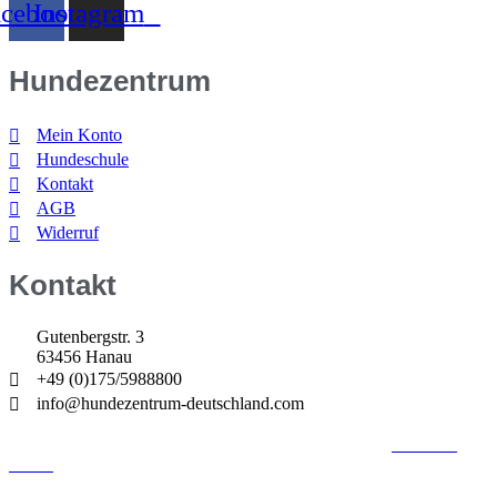
acebook
Instagram
Hundezentrum
Mein Konto
Hundeschule
Kontakt
AGB
Widerruf
Kontakt
Gutenbergstr. 3
63456 Hanau
+49 (0)175/5988800
info@hundezentrum-deutschland.com
©
Hundezentrum-Deutschland.com
| Made with ❤ by
Brückner
Media