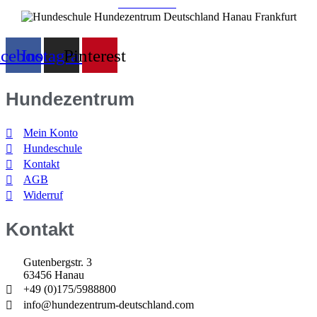
Impressum | Disclaimer
|
Datenschutz
|
acebook
Instagram
Pinterest
Hundezentrum
Mein Konto
Hundeschule
Kontakt
AGB
Widerruf
Kontakt
Gutenbergstr. 3
63456 Hanau
+49 (0)175/5988800
info@hundezentrum-deutschland.com