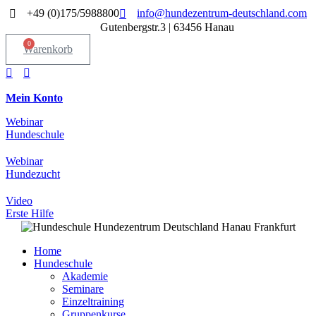
Zum
+49 (0)175/5988800
info@hundezentrum-deutschland.com
Inhalt
Gutenbergstr.3 | 63456 Hanau
springen
0
Warenkorb
Mein Konto
Webinar
Hundeschule
Webinar
Hundezucht
Video
Erste Hilfe
Home
Hundeschule
Akademie
Seminare
Einzeltraining
Gruppenkurse