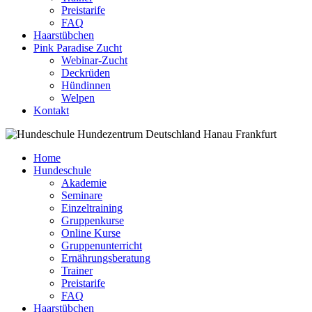
Preistarife
FAQ
Haarstübchen
Pink Paradise Zucht
Webinar-Zucht
Deckrüden
Hündinnen
Welpen
Kontakt
Home
Hundeschule
Akademie
Seminare
Einzeltraining
Gruppenkurse
Online Kurse
Gruppenunterricht
Ernährungsberatung
Trainer
Preistarife
FAQ
Haarstübchen