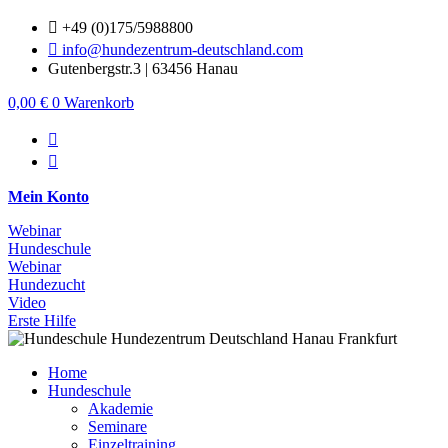
Zum
+49 (0)175/5988800
Inhalt
info@hundezentrum-deutschland.com
springen
Gutenbergstr.3 | 63456 Hanau
0,00
€
0
Warenkorb
Mein Konto
Webinar
Hundeschule
Webinar
Hundezucht
Video
Erste Hilfe
Home
Hundeschule
Akademie
Seminare
Einzeltraining