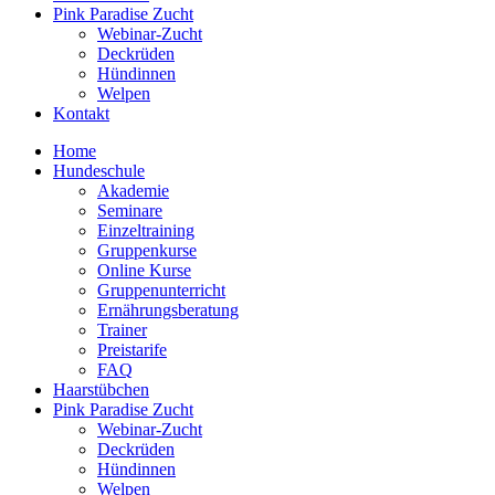
Pink Paradise Zucht
Webinar-Zucht
Deckrüden
Hündinnen
Welpen
Kontakt
Home
Hundeschule
Akademie
Seminare
Einzeltraining
Gruppenkurse
Online Kurse
Gruppenunterricht
Ernährungsberatung
Trainer
Preistarife
FAQ
Haarstübchen
Pink Paradise Zucht
Webinar-Zucht
Deckrüden
Hündinnen
Welpen