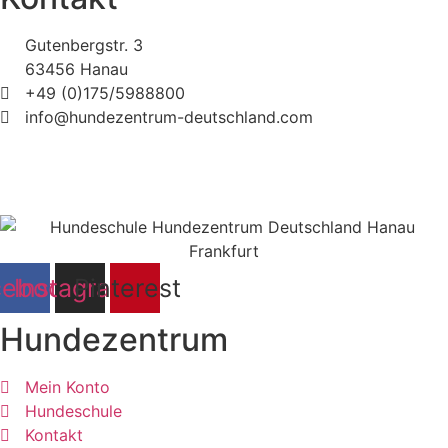
Gutenbergstr. 3
63456 Hanau
+49 (0)175/5988800
info@hundezentrum-deutschland.com
©
Hundezentrum-Deutschland.com
| Made with ❤ by
Brückner Media
Impressum | Disclaimer
|
Datenschutz
|
cebook
Instagram
Pinterest
Hundezentrum
Mein Konto
Hundeschule
Kontakt