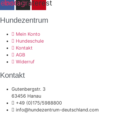
cebook
Instagram
Pinterest
Hundezentrum
Mein Konto
Hundeschule
Kontakt
AGB
Widerruf
Kontakt
Gutenbergstr. 3
63456 Hanau
+49 (0)175/5988800
info@hundezentrum-deutschland.com
Impressum | Disclaimer
|
Datenschutz