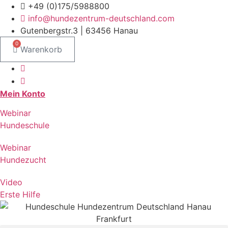
Zum
+49 (0)175/5988800
Inhalt
info@hundezentrum-deutschland.com
springen
Gutenbergstr.3 | 63456 Hanau
0
Warenkorb
Mein Konto
Webinar
Hundeschule
Webinar
Hundezucht
Video
Erste Hilfe