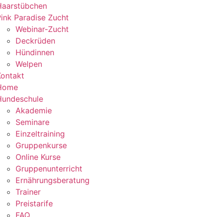
Haarstübchen
ink Paradise Zucht
Webinar-Zucht
Deckrüden
Hündinnen
Welpen
Kontakt
Home
Hundeschule
Akademie
Seminare
Einzeltraining
Gruppenkurse
Online Kurse
Gruppenunterricht
Ernährungsberatung
Trainer
Preistarife
FAQ