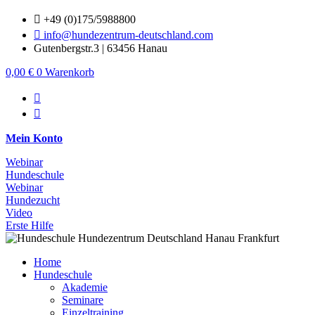
Zum
+49 (0)175/5988800
Inhalt
info@hundezentrum-deutschland.com
springen
Gutenbergstr.3 | 63456 Hanau
0,00
€
0
Warenkorb
Mein Konto
Webinar
Hundeschule
Webinar
Hundezucht
Video
Erste Hilfe
Home
Hundeschule
Akademie
Seminare
Einzeltraining