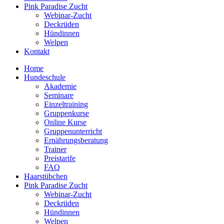
Pink Paradise Zucht
Webinar-Zucht
Deckrüden
Hündinnen
Welpen
Kontakt
Home
Hundeschule
Akademie
Seminare
Einzeltraining
Gruppenkurse
Online Kurse
Gruppenunterricht
Ernährungsberatung
Trainer
Preistarife
FAQ
Haarstübchen
Pink Paradise Zucht
Webinar-Zucht
Deckrüden
Hündinnen
Welpen