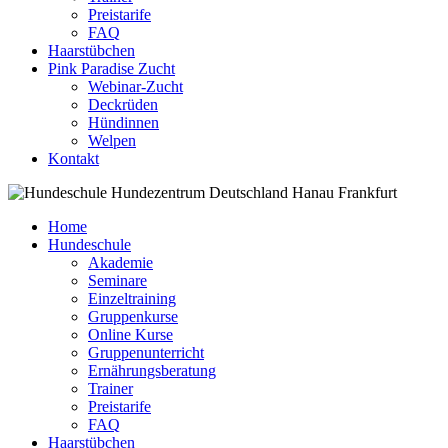
Preistarife
FAQ
Haarstübchen
Pink Paradise Zucht
Webinar-Zucht
Deckrüden
Hündinnen
Welpen
Kontakt
Home
Hundeschule
Akademie
Seminare
Einzeltraining
Gruppenkurse
Online Kurse
Gruppenunterricht
Ernährungsberatung
Trainer
Preistarife
FAQ
Haarstübchen