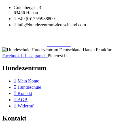
Gutenbergstr. 3
63456 Hanau
+49 (0)175/5988800
info@hundezentrum-deutschland.com
©
Hundezentrum-Deutschland.com
| Made with ❤ by
Brückner Med
Impressum | Disclaimer
|
Datenschutz
|
Facebook
Instagram
Pinterest
Hundezentrum
Mein Konto
Hundeschule
Kontakt
AGB
Widerruf
Kontakt