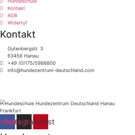
Hundeschule
Kontakt
AGB
Widerruf
Kontakt
Gutenbergstr. 3
63456 Hanau
+49 (0)175/5988800
info@hundezentrum-deutschland.com
©
Hundezentrum-Deutschland.com
| Made with ❤ by
Brückner Media
Impressum | Disclaimer
|
Datenschutz
|
cebook
Instagram
Pinterest