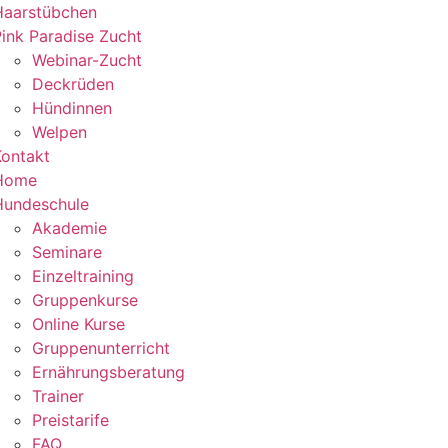
Haarstübchen
ink Paradise Zucht
Webinar-Zucht
Deckrüden
Hündinnen
Welpen
Kontakt
Home
Hundeschule
Akademie
Seminare
Einzeltraining
Gruppenkurse
Online Kurse
Gruppenunterricht
Ernährungsberatung
Trainer
Preistarife
FAQ