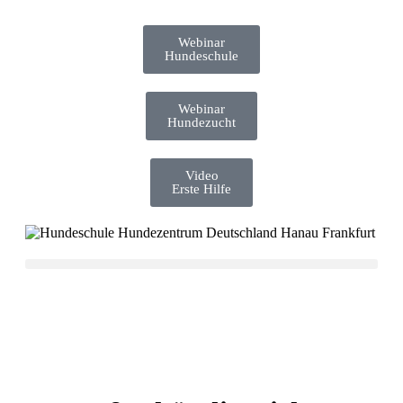
Webinar
Hundeschule
Webinar
Hundezucht
Video
Erste Hilfe