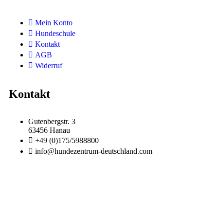
Mein Konto
Hundeschule
Kontakt
AGB
Widerruf
Kontakt
Gutenbergstr. 3
63456 Hanau
+49 (0)175/5988800
info@hundezentrum-deutschland.com
Impressum | Disclaimer
|
Datenschutz
©
Hundezentrum-Deutschland.com
Made with ❤ by
Brückner Media