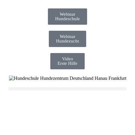
Webinar
Hundeschule
Webinar
Hundezucht
Video
Erste Hilfe