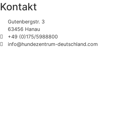
Kontakt
Gutenbergstr. 3
63456 Hanau
+49 (0)175/5988800
info@hundezentrum-deutschland.com
Impressum | Disclaimer
|
Datenschutz
©
Hundezentrum-Deutschland.com
Made with ❤ by
Brückner Media