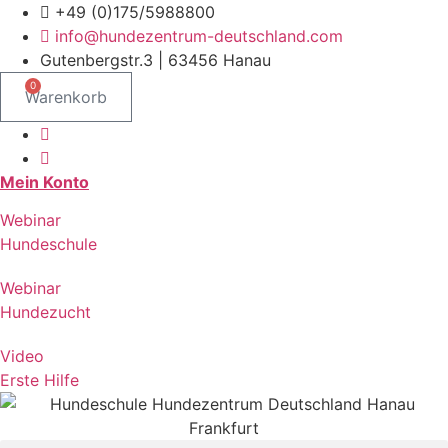
Zum
+49 (0)175/5988800
Inhalt
info@hundezentrum-deutschland.com
springen
Gutenbergstr.3 | 63456 Hanau
0
Warenkorb
Mein Konto
Webinar
Hundeschule
Webinar
Hundezucht
Video
Erste Hilfe