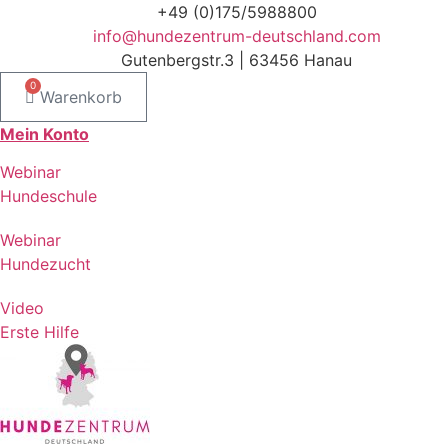
Zum
+49 (0)175/5988800
Inhalt
info@hundezentrum-deutschland.com
springen
Gutenbergstr.3 | 63456 Hanau
0
Warenkorb
Mein Konto
Webinar
Hundeschule
Webinar
Hundezucht
Video
Erste Hilfe