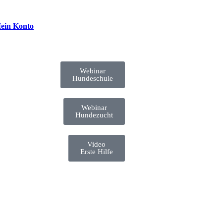
ein Konto
Webinar
Hundeschule
Webinar
Hundezucht
Video
Erste Hilfe