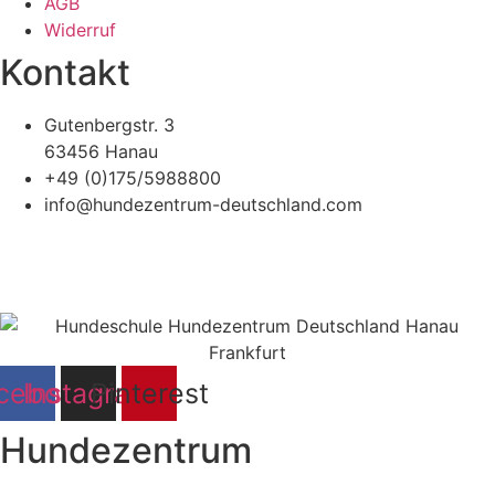
AGB
Widerruf
Kontakt
Gutenbergstr. 3
63456 Hanau
+49 (0)175/5988800
info@hundezentrum-deutschland.com
©
Hundezentrum-Deutschland.com
| Made with ❤ by
Brückner Media
Impressum | Disclaimer
|
Datenschutz
|
cebook
Instagram
Pinterest
Hundezentrum